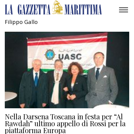
Filippo Gallo
AMBIENTE
MOBILITÀ
INDUSTRIA
RICERCA
ECONOMIA
TURISMO
CULTURA
Nella Darsena Toscana in festa per “Al
Rawdah” ultimo appello di Rossi per la
piattaforma Europa
NAUTICA