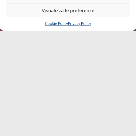
Visualizza le preferenze
Cookie Policy
Privacy Policy
CHIAMA
SCRIVI
© 1968 - 2026 Tutti i diritti sono riservati
Cookie Policy
Privacy Policy
Mappa del sito
born in
MaMaStudiOs