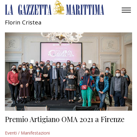
Florin Cristea
AMBIENTE
MOBILITÀ
INDUSTRIA
RICERCA
ECONOMIA
TURISMO
CULTURA
Premio Artigiano OMA 2021 a Firenze
NAUTICA
Eventi / Manifestazioni