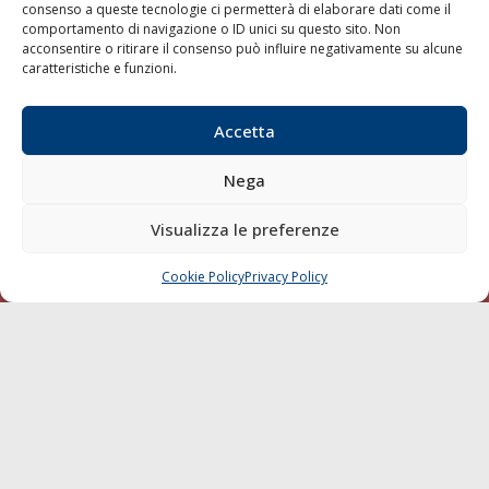
consenso a queste tecnologie ci permetterà di elaborare dati come il
LA GAZZETTA MARITTIMA
comportamento di navigazione o ID unici su questo sito. Non
acconsentire o ritirare il consenso può influire negativamente su alcune
Indirizzo:
Scali D'Azeglio, 20, 57123 Livorno
caratteristiche e funzioni.
Telefono:
0586 893358
Fax:
0586 892324
Accetta
Email:
redazione@gazzettamarittima.it
P.IVA:
00118570498
Nega
Società Editoriale Marittima a r.l. (Editore) - Autorizzazione
del Tribunale di Livorno n. 217 del 10 giugno 1968 - N°
Visualizza le preferenze
iscrizione al ROC (Registro Operatori delle Comunicazioni)
della Società Editoriale Marittima a r.l.: N° 1301 Iscrizione
della testata elettronica La Gazzetta Marittima al Tribunale
Cookie Policy
Privacy Policy
CHIAMA
SCRIVI
di Livorno del 15/09/2010.
LINK
Shipping
Porti/Interporti
Trasporti