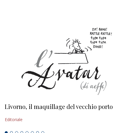
EDITORIALI
Livorno, il maquillage del vecchio porto
L
s
Editoriale
Ed