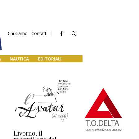
Chi siamo
Contatti
A
NAUTICA
EDITORIALI
Livorno, il
L’uscita di scena di
Da