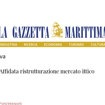
INDUSTRIA
RICERCA
ECONOMIA
TURISMO
CULTUR
iva
Affidata ristrutturazione mercato ittico
Addio amico
Porti/Interporti