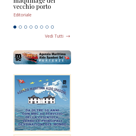
maquillage del
Marilli e il mosaico
gu
vecchio porto
scompaginato
Edi
Editoriale
Editoriale
Vedi Tutti