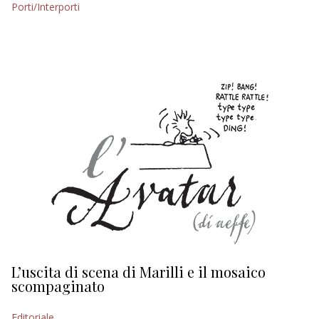
Porti/Interporti
EDITORIALI
L’uscita di scena di Marilli e il mosaico
D
scompaginato
Ed
Editoriale