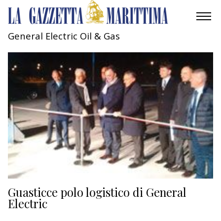
General Electric Oil & Gas
AMBIENTE
MOBILITÀ
INDUSTRIA
RICERCA
ECONOMIA
TURISMO
CULTURA
Guasticce polo logistico di General
Electric
NAUTICA