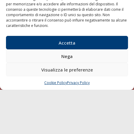
per memorizzare e/o accedere alle informazioni del dispositivo. Il
consenso a queste tecnologie ci permetterà di elaborare dati come il
LA GAZZETTA MARITTIMA
comportamento di navigazione o ID unici su questo sito. Non
acconsentire o ritirare il consenso può influire negativamente su alcune
Indirizzo:
Scali D'Azeglio, 20, 57123 Livorno
caratteristiche e funzioni.
Telefono:
0586 893358
Fax:
0586 892324
Accetta
Email:
redazione@gazzettamarittima.it
P.IVA:
00118570498
Nega
Società Editoriale Marittima a r.l. (Editore) - Autorizzazione
del Tribunale di Livorno n. 217 del 10 giugno 1968 - N°
iscrizione al ROC (Registro Operatori delle Comunicazioni)
Visualizza le preferenze
della Società Editoriale Marittima a r.l.: N° 1301 Iscrizione
della testata elettronica La Gazzetta Marittima al Tribunale
Cookie Policy
Privacy Policy
CHIAMA
SCRIVI
di Livorno del 15/09/2010.
LINK
Shipping
Porti/Interporti
Trasporti