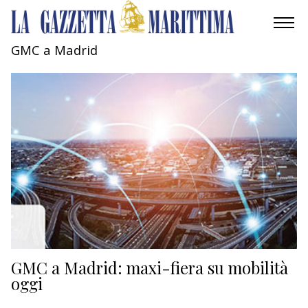
GMC a Madrid
AMBIENTE
MOBILITÀ
INDUSTRIA
RICERCA
ECONOMIA
TURISMO
CULTURA
GMC a Madrid: maxi-fiera su mobilità
oggi
NAUTICA