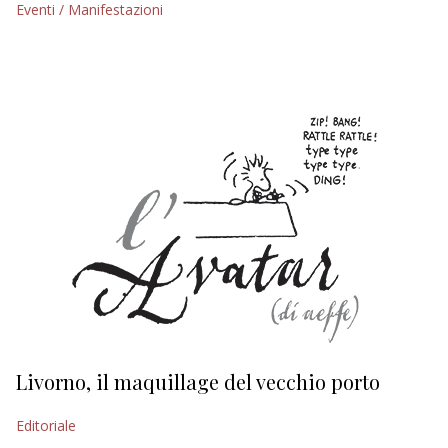
Eventi / Manifestazioni
EDITORIALI
Livorno, il maquillage del vecchio porto
L
s
Editoriale
Ed