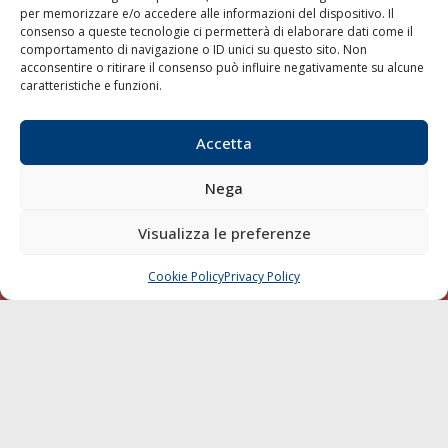
per memorizzare e/o accedere alle informazioni del dispositivo. Il
consenso a queste tecnologie ci permetterà di elaborare dati come il
LA GAZZETTA MARITTIMA
comportamento di navigazione o ID unici su questo sito. Non
acconsentire o ritirare il consenso può influire negativamente su alcune
Indirizzo:
Scali D'Azeglio, 20, 57123 Livorno
caratteristiche e funzioni.
Telefono:
0586 893358
Fax:
0586 892324
Accetta
Email:
redazione@gazzettamarittima.it
P.IVA:
00118570498
Nega
Società Editoriale Marittima a r.l. (Editore) - Autorizzazione
del Tribunale di Livorno n. 217 del 10 giugno 1968 - N°
iscrizione al ROC (Registro Operatori delle Comunicazioni)
Visualizza le preferenze
della Società Editoriale Marittima a r.l.: N° 1301 Iscrizione
della testata elettronica La Gazzetta Marittima al Tribunale
Cookie Policy
Privacy Policy
CHIAMA
SCRIVI
di Livorno del 15/09/2010.
LINK
Shipping
Porti/Interporti
Trasporti