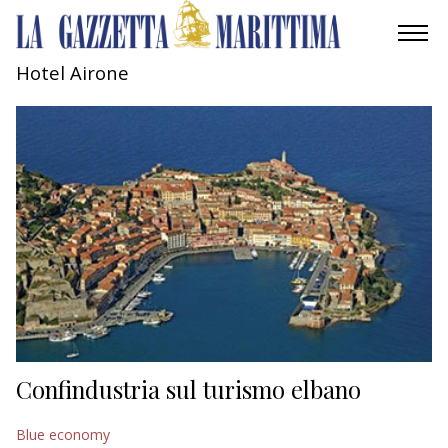
Hotel Airone
AMBIENTE
MOBILITÀ
INDUSTRIA
RICERCA
ECONOMIA
TURISMO
CULTURA
Confindustria sul turismo elbano
NAUTICA
Blue economy