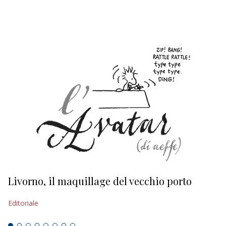
EDITORIALI
Livorno, il maquillage del vecchio porto
L
s
Editoriale
Ed