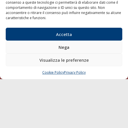
consenso a queste tecnologie ci permetterà di elaborare dati come il
LA GAZZETTA MARITTIMA
comportamento di navigazione o ID unici su questo sito. Non
acconsentire o ritirare il consenso può influire negativamente su alcune
Indirizzo:
Scali D'Azeglio, 20, 57123 Livorno
caratteristiche e funzioni.
Telefono:
0586 893358
Fax:
0586 892324
Accetta
Email:
redazione@gazzettamarittima.it
P.IVA:
00118570498
Nega
Società Editoriale Marittima a r.l. (Editore) - Autorizzazione
del Tribunale di Livorno n. 217 del 10 giugno 1968 - N°
Visualizza le preferenze
iscrizione al ROC (Registro Operatori delle Comunicazioni)
della Società Editoriale Marittima a r.l.: N° 1301 Iscrizione
della testata elettronica La Gazzetta Marittima al Tribunale
Cookie Policy
Privacy Policy
CHIAMA
SCRIVI
di Livorno del 15/09/2010.
LINK
Shipping
Porti/Interporti
Trasporti