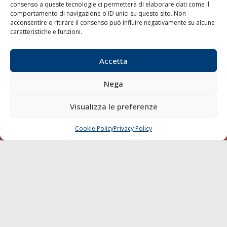
consenso a queste tecnologie ci permetterà di elaborare dati come il
LA GAZZETTA MARITTIMA
comportamento di navigazione o ID unici su questo sito. Non
acconsentire o ritirare il consenso può influire negativamente su alcune
Indirizzo:
Scali D'Azeglio, 20, 57123 Livorno
caratteristiche e funzioni.
Telefono:
0586 893358
Fax:
0586 892324
Accetta
Email:
redazione@gazzettamarittima.it
P.IVA:
00118570498
Nega
Società Editoriale Marittima a r.l. (Editore) - Autorizzazione
del Tribunale di Livorno n. 217 del 10 giugno 1968 - N°
Visualizza le preferenze
iscrizione al ROC (Registro Operatori delle Comunicazioni)
della Società Editoriale Marittima a r.l.: N° 1301 Iscrizione
della testata elettronica La Gazzetta Marittima al Tribunale
Cookie Policy
Privacy Policy
CHIAMA
SCRIVI
di Livorno del 15/09/2010.
LINK
Shipping
Porti/Interporti
Trasporti