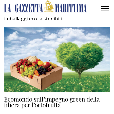
imballaggi eco-sostenibili
AMBIENTE
MOBILITÀ
INDUSTRIA
RICERCA
ECONOMIA
TURISMO
CULTURA
Ecomondo sull’impegno green della
filiera per l’ortofrutta
NAUTICA