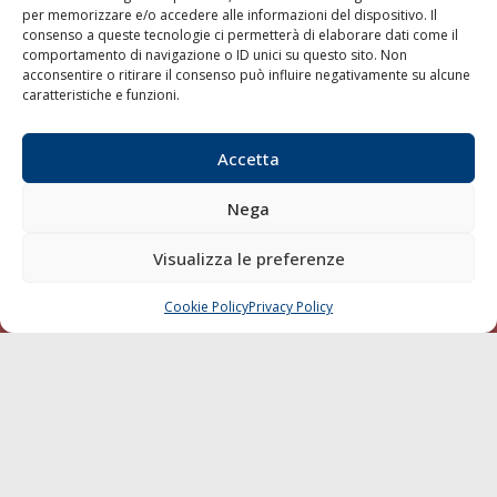
per memorizzare e/o accedere alle informazioni del dispositivo. Il
consenso a queste tecnologie ci permetterà di elaborare dati come il
LA GAZZETTA MARITTIMA
comportamento di navigazione o ID unici su questo sito. Non
acconsentire o ritirare il consenso può influire negativamente su alcune
Indirizzo:
Scali D'Azeglio, 20, 57123 Livorno
caratteristiche e funzioni.
Telefono:
0586 893358
Fax:
0586 892324
Accetta
Email:
redazione@gazzettamarittima.it
P.IVA:
00118570498
Nega
Società Editoriale Marittima a r.l. (Editore) - Autorizzazione
del Tribunale di Livorno n. 217 del 10 giugno 1968 - N°
iscrizione al ROC (Registro Operatori delle Comunicazioni)
Visualizza le preferenze
della Società Editoriale Marittima a r.l.: N° 1301 Iscrizione
della testata elettronica La Gazzetta Marittima al Tribunale
Cookie Policy
Privacy Policy
CHIAMA
SCRIVI
di Livorno del 15/09/2010.
LINK
Shipping
Porti/Interporti
Trasporti