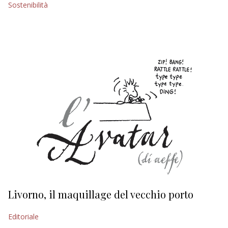
Sostenibilità
EDITORIALI
Livorno, il maquillage del vecchio porto
L
s
Editoriale
Ed