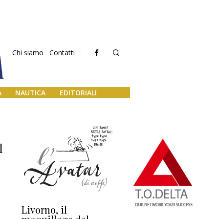
Chi siamo
Contatti
A
NAUTICA
EDITORIALI
l
Livorno, il
L’uscita di scena di
Da