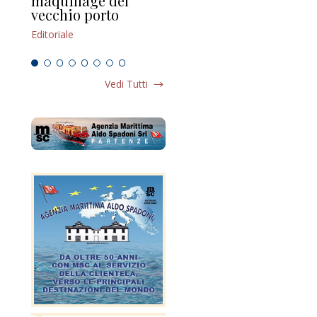
maquillage del
Marilli e il mosaico
gu
vecchio porto
scompaginato
Edi
Editoriale
Editoriale
Vedi Tutti