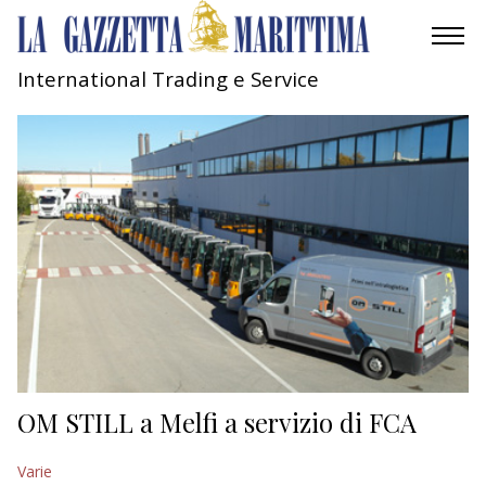
International Trading e Service
AMBIENTE
MOBILITÀ
INDUSTRIA
RICERCA
ECONOMIA
TURISMO
CULTURA
OM STILL a Melfi a servizio di FCA
NAUTICA
Varie