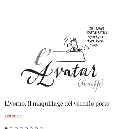
EDITORIALI
Livorno, il maquillage del vecchio porto
L
s
Editoriale
Ed