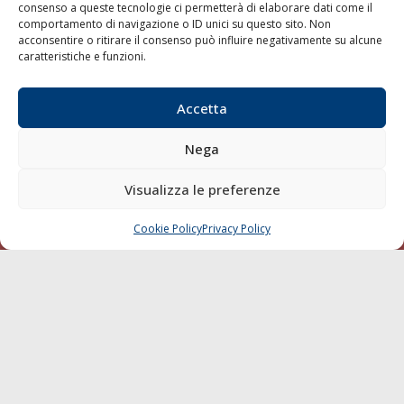
consenso a queste tecnologie ci permetterà di elaborare dati come il
LA GAZZETTA MARITTIMA
comportamento di navigazione o ID unici su questo sito. Non
acconsentire o ritirare il consenso può influire negativamente su alcune
Indirizzo:
Scali D'Azeglio, 20, 57123 Livorno
caratteristiche e funzioni.
Telefono:
0586 893358
Fax:
0586 892324
Accetta
Email:
redazione@gazzettamarittima.it
P.IVA:
00118570498
Nega
Società Editoriale Marittima a r.l. (Editore) - Autorizzazione
del Tribunale di Livorno n. 217 del 10 giugno 1968 - N°
Visualizza le preferenze
iscrizione al ROC (Registro Operatori delle Comunicazioni)
della Società Editoriale Marittima a r.l.: N° 1301 Iscrizione
della testata elettronica La Gazzetta Marittima al Tribunale
Cookie Policy
Privacy Policy
CHIAMA
SCRIVI
di Livorno del 15/09/2010.
LINK
Shipping
Porti/Interporti
Trasporti