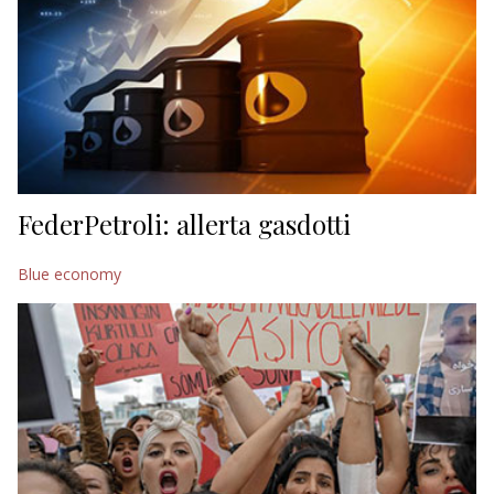
FederPetroli: allerta gasdotti
Blue economy