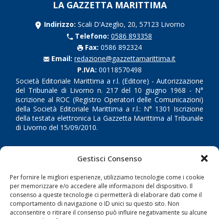
LA GAZZETTA MARITTIMA
Indirizzo:
Scali D'Azeglio, 20, 57123 Livorno
Telefono:
0586 893358
Fax:
0586 892324
Email:
redazione@gazzettamarittima.it
P.IVA:
00118570498
Società Editoriale Marittima a r.l. (Editore) - Autorizzazione
del Tribunale di Livorno n. 217 del 10 giugno 1968 - N°
iscrizione al ROC (Registro Operatori delle Comunicazioni)
della Società Editoriale Marittima a r.l.: N° 1301 Iscrizione
della testata elettronica La Gazzetta Marittima al Tribunale
di Livorno del 15/09/2010.
LINK
Gestisci Consenso
Shipping
Per fornire le migliori esperienze, utilizziamo tecnologie come i cookie
per memorizzare e/o accedere alle informazioni del dispositivo. Il
Porti/Interporti
consenso a queste tecnologie ci permetterà di elaborare dati come il
Trasporti
comportamento di navigazione o ID unici su questo sito. Non
acconsentire o ritirare il consenso può influire negativamente su alcune
Varie