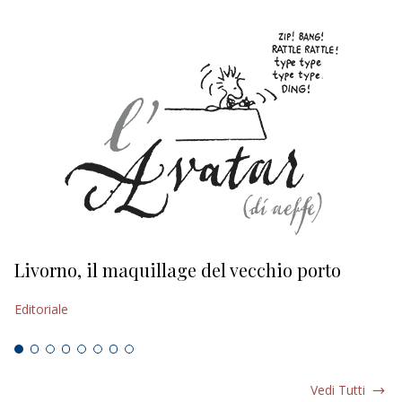
Livorno, il maquillage del vecchio porto
L
s
Editoriale
Ed
Vedi Tutti