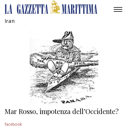
Iran
AMBIENTE
MOBILITÀ
INDUSTRIA
RICERCA
ECONOMIA
TURISMO
CULTURA
Mar Rosso, impotenza dell’Occidente?
NAUTICA
facebook