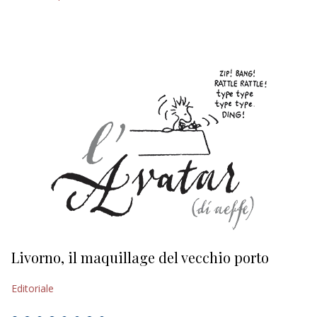
Livorno, il maquillage del vecchio porto
L
s
Editoriale
Ed