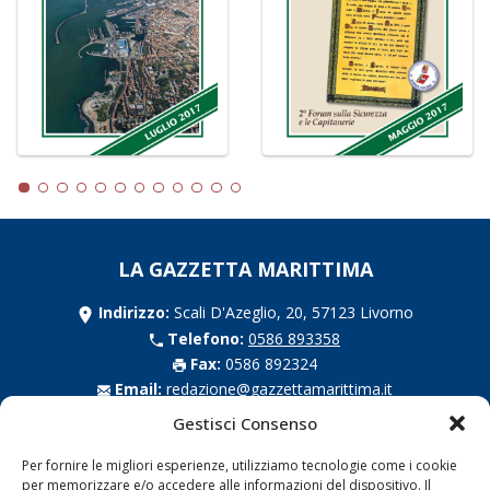
LA GAZZETTA MARITTIMA
Indirizzo:
Scali D'Azeglio, 20, 57123 Livorno
Telefono:
0586 893358
Fax:
0586 892324
Email:
redazione@gazzettamarittima.it
P.IVA:
00118570498
Gestisci Consenso
Società Editoriale Marittima a r.l. (Editore) - Autorizzazione
del Tribunale di Livorno n. 217 del 10 giugno 1968 - N°
Per fornire le migliori esperienze, utilizziamo tecnologie come i cookie
iscrizione al ROC (Registro Operatori delle Comunicazioni)
per memorizzare e/o accedere alle informazioni del dispositivo. Il