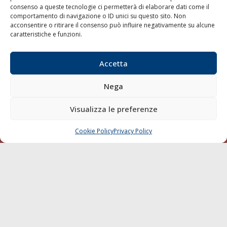
della Società Editoriale Marittima a r.l.: N° 1301 Iscrizione
consenso a queste tecnologie ci permetterà di elaborare dati come il
della testata elettronica La Gazzetta Marittima al Tribunale
comportamento di navigazione o ID unici su questo sito. Non
di Livorno del 15/09/2010.
acconsentire o ritirare il consenso può influire negativamente su alcune
caratteristiche e funzioni.
LINK
Accetta
Shipping
Nega
Porti/Interporti
Trasporti
Visualizza le preferenze
Varie
Cookie Policy
Privacy Policy
Sostenibilità
CHIAMA
SCRIVI
Compagnie di Navigazione
Blue economy
Diporto
Chi siamo
Contatti