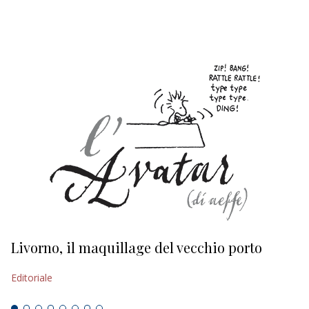
EDITORIALI
Livorno, il maquillage del vecchio porto
L
s
Editoriale
Ed