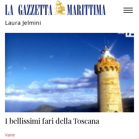
Laura Jelmini
AMBIENTE
MOBILITÀ
INDUSTRIA
RICERCA
ECONOMIA
TURISMO
CULTURA
I bellissimi fari della Toscana
NAUTICA
Varie