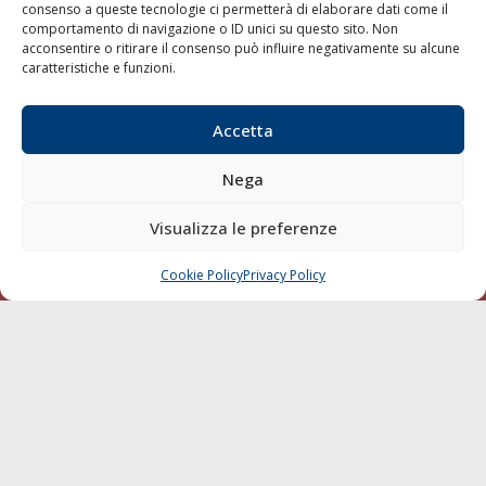
consenso a queste tecnologie ci permetterà di elaborare dati come il
LA GAZZETTA MARITTIMA
comportamento di navigazione o ID unici su questo sito. Non
acconsentire o ritirare il consenso può influire negativamente su alcune
Indirizzo:
Scali D'Azeglio, 20, 57123 Livorno
caratteristiche e funzioni.
Telefono:
0586 893358
Fax:
0586 892324
Accetta
Email:
redazione@gazzettamarittima.it
P.IVA:
00118570498
Nega
Società Editoriale Marittima a r.l. (Editore) - Autorizzazione
del Tribunale di Livorno n. 217 del 10 giugno 1968 - N°
Visualizza le preferenze
iscrizione al ROC (Registro Operatori delle Comunicazioni)
della Società Editoriale Marittima a r.l.: N° 1301 Iscrizione
della testata elettronica La Gazzetta Marittima al Tribunale
Cookie Policy
Privacy Policy
CHIAMA
SCRIVI
di Livorno del 15/09/2010.
LINK
Shipping
Porti/Interporti
Trasporti