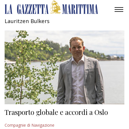
Lauritzen Bulkers
AMBIENTE
MOBILITÀ
INDUSTRIA
RICERCA
ECONOMIA
TURISMO
CULTURA
Trasporto globale e accordi a Oslo
NAUTICA
Compagnie di Navigazione