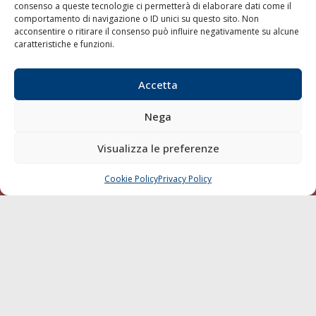
consenso a queste tecnologie ci permetterà di elaborare dati come il
LA GAZZETTA MARITTIMA
comportamento di navigazione o ID unici su questo sito. Non
acconsentire o ritirare il consenso può influire negativamente su alcune
Indirizzo:
Scali D'Azeglio, 20, 57123 Livorno
caratteristiche e funzioni.
Telefono:
0586 893358
Fax:
0586 892324
Accetta
Email:
redazione@gazzettamarittima.it
P.IVA:
00118570498
Nega
Società Editoriale Marittima a r.l. (Editore) - Autorizzazione
del Tribunale di Livorno n. 217 del 10 giugno 1968 - N°
Visualizza le preferenze
iscrizione al ROC (Registro Operatori delle Comunicazioni)
della Società Editoriale Marittima a r.l.: N° 1301 Iscrizione
della testata elettronica La Gazzetta Marittima al Tribunale
Cookie Policy
Privacy Policy
CHIAMA
SCRIVI
di Livorno del 15/09/2010.
LINK
Shipping
Porti/Interporti
Trasporti