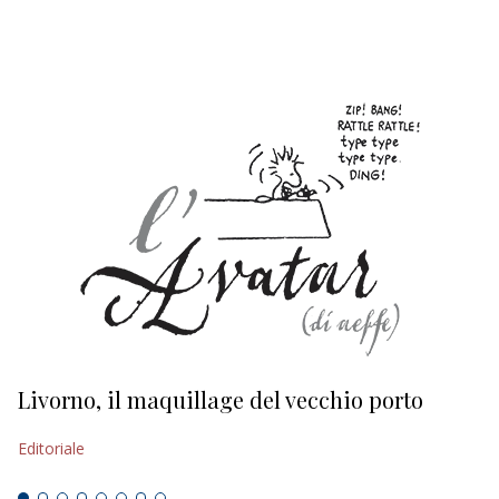
EDITORIALI
Livorno, il maquillage del vecchio porto
L
s
Editoriale
Ed