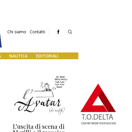
Chi siamo
Contatti
A
NAUTICA
EDITORIALI
L’uscita di scena di
Darsena a Europa,
Ho