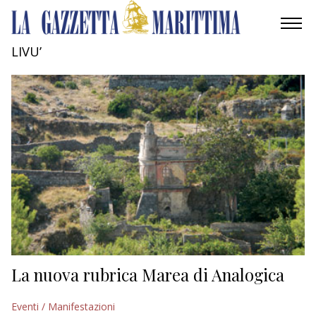
LIVU’
AMBIENTE
MOBILITÀ
INDUSTRIA
RICERCA
ECONOMIA
TURISMO
CULTURA
La nuova rubrica Marea di Analogica
NAUTICA
Eventi / Manifestazioni