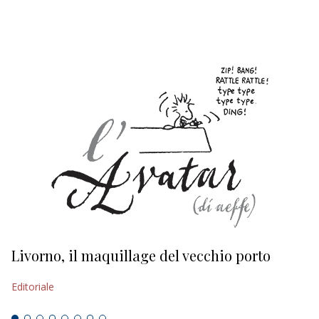
EDITORIALI
Livorno, il maquillage del vecchio porto
L
s
Editoriale
Ed