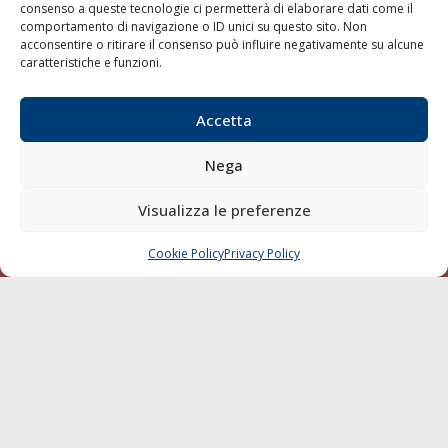
consenso a queste tecnologie ci permetterà di elaborare dati come il
LA GAZZETTA MARITTIMA
comportamento di navigazione o ID unici su questo sito. Non
acconsentire o ritirare il consenso può influire negativamente su alcune
Indirizzo:
Scali D'Azeglio, 20, 57123 Livorno
caratteristiche e funzioni.
Telefono:
0586 893358
Fax:
0586 892324
Accetta
Email:
redazione@gazzettamarittima.it
P.IVA:
00118570498
Nega
Società Editoriale Marittima a r.l. (Editore) - Autorizzazione
del Tribunale di Livorno n. 217 del 10 giugno 1968 - N°
Visualizza le preferenze
iscrizione al ROC (Registro Operatori delle Comunicazioni)
della Società Editoriale Marittima a r.l.: N° 1301 Iscrizione
della testata elettronica La Gazzetta Marittima al Tribunale
Cookie Policy
Privacy Policy
CHIAMA
SCRIVI
di Livorno del 15/09/2010.
LINK
Shipping
Porti/Interporti
Trasporti