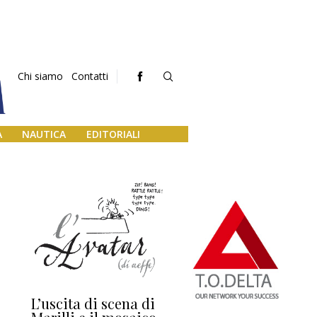
Chi siamo
Contatti
A
NAUTICA
EDITORIALI
L’uscita di scena di
Darsena a Europa,
Ho