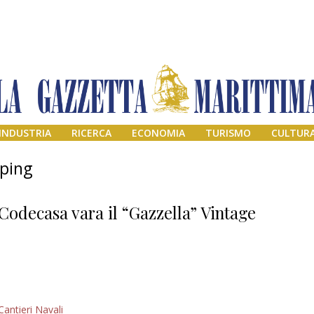
INDUSTRIA
RICERCA
ECONOMIA
TURISMO
CULTUR
pping
Codecasa vara il “Gazzella” Vintage
Il provvisorio
Cantieri Navali