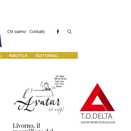
Chi siamo
Contatti
A
NAUTICA
EDITORIALI
Livorno, il
L’uscita di scena di
Da