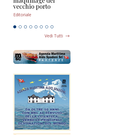
maquillage del
Marilli e il mosaico
gu
vecchio porto
scompaginato
Edi
Editoriale
Editoriale
Vedi Tutti