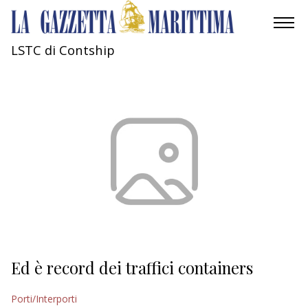
LSTC di Contship
AMBIENTE
MOBILITÀ
INDUSTRIA
RICERCA
ECONOMIA
TURISMO
CULTURA
Ed è record dei traffici containers
NAUTICA
Porti/Interporti