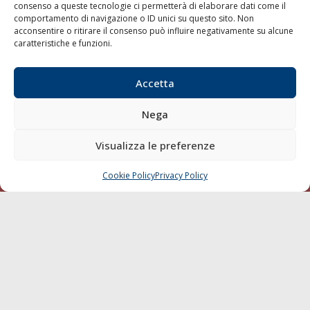
consenso a queste tecnologie ci permetterà di elaborare dati come il
LA GAZZETTA MARITTIMA
comportamento di navigazione o ID unici su questo sito. Non
acconsentire o ritirare il consenso può influire negativamente su alcune
Indirizzo:
Scali D'Azeglio, 20, 57123 Livorno
caratteristiche e funzioni.
Telefono:
0586 893358
Fax:
0586 892324
Accetta
Email:
redazione@gazzettamarittima.it
P.IVA:
00118570498
Nega
Società Editoriale Marittima a r.l. (Editore) - Autorizzazione
del Tribunale di Livorno n. 217 del 10 giugno 1968 - N°
Visualizza le preferenze
iscrizione al ROC (Registro Operatori delle Comunicazioni)
della Società Editoriale Marittima a r.l.: N° 1301 Iscrizione
della testata elettronica La Gazzetta Marittima al Tribunale
Cookie Policy
Privacy Policy
CHIAMA
SCRIVI
di Livorno del 15/09/2010.
LINK
Shipping
Porti/Interporti
Trasporti