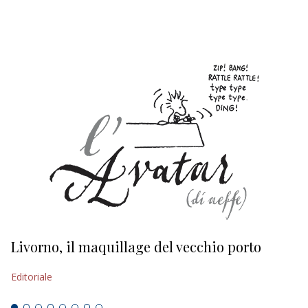
EDITORIALI
Livorno, il maquillage del vecchio porto
L
s
Editoriale
Ed