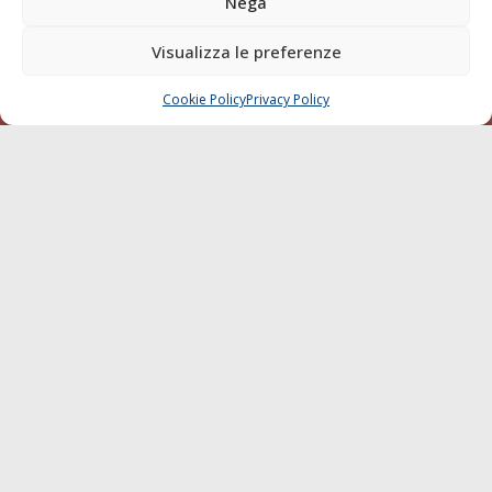
Nega
della testata elettronica La Gazzetta Marittima al Tribunale
di Livorno del 15/09/2010.
Visualizza le preferenze
LINK
Cookie Policy
Privacy Policy
CHIAMA
SCRIVI
Shipping
Porti/Interporti
Trasporti
Varie
Sostenibilità
Compagnie di Navigazione
Blue economy
Diporto
Chi siamo
Contatti
SEGUI