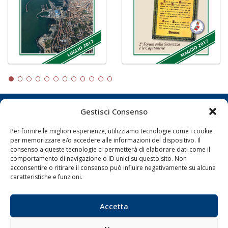
Gestisci Consenso
LA GAZZETTA MARITTIMA
Per fornire le migliori esperienze, utilizziamo tecnologie come i cookie
Indirizzo:
Scali D'Azeglio, 20, 57123 Livorno
per memorizzare e/o accedere alle informazioni del dispositivo. Il
Telefono:
0586 893358
consenso a queste tecnologie ci permetterà di elaborare dati come il
comportamento di navigazione o ID unici su questo sito. Non
Fax:
0586 892324
acconsentire o ritirare il consenso può influire negativamente su alcune
Email:
redazione@gazzettamarittima.it
caratteristiche e funzioni.
P.IVA:
00118570498
Società Editoriale Marittima a r.l. (Editore) - Autorizzazione
del Tribunale di Livorno n. 217 del 10 giugno 1968 - N°
Accetta
iscrizione al ROC (Registro Operatori delle Comunicazioni)
della Società Editoriale Marittima a r.l.: N° 1301 Iscrizione