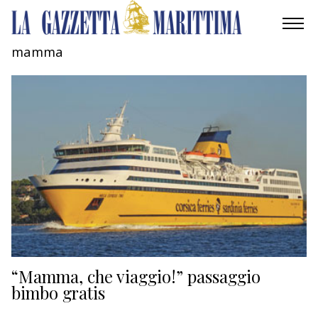
mamma
AMBIENTE
MOBILITÀ
INDUSTRIA
RICERCA
ECONOMIA
TURISMO
CULTURA
“Mamma, che viaggio!” passaggio
bimbo gratis
NAUTICA