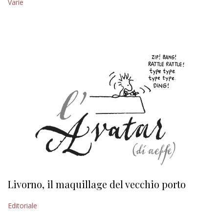
Varie
EDITORIALI
Livorno, il maquillage del vecchio porto
L
s
Editoriale
Ed