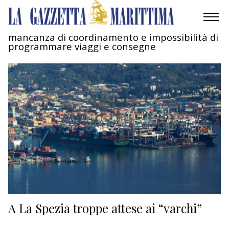
mancanza di coordinamento e impossibilità di
programmare viaggi e consegne
AMBIENTE
MOBILITÀ
INDUSTRIA
RICERCA
ECONOMIA
TURISMO
CULTURA
A La Spezia troppe attese ai “varchi”
NAUTICA