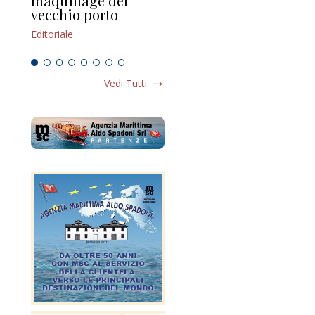
maquillage del
Marilli e il mosaico
gu
vecchio porto
scompaginato
Edi
Editoriale
Editoriale
Vedi Tutti