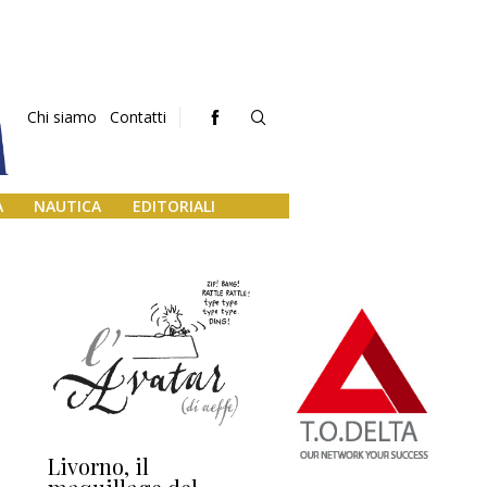
Chi siamo
Contatti
A
NAUTICA
EDITORIALI
Livorno, il
L’uscita di scena di
Da