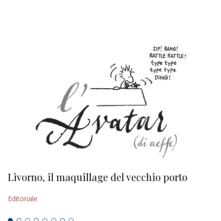
EDITORIALI
Livorno, il maquillage del vecchio porto
L
s
Editoriale
Ed