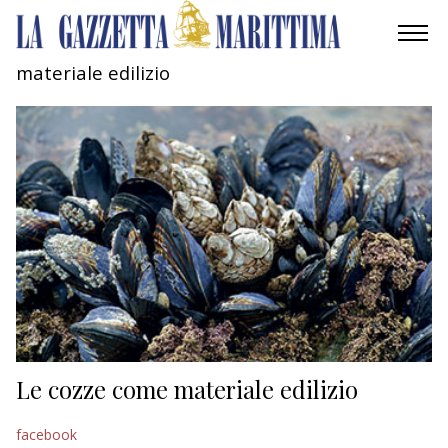
materiale edilizio
AMBIENTE
MOBILITÀ
INDUSTRIA
RICERCA
ECONOMIA
TURISMO
CULTURA
Le cozze come materiale edilizio
NAUTICA
facebook