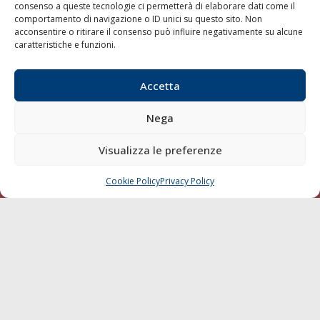
consenso a queste tecnologie ci permetterà di elaborare dati come il
LA GAZZETTA MARITTIMA
comportamento di navigazione o ID unici su questo sito. Non
acconsentire o ritirare il consenso può influire negativamente su alcune
Indirizzo:
Scali D'Azeglio, 20, 57123 Livorno
caratteristiche e funzioni.
Telefono:
0586 893358
Fax:
0586 892324
Accetta
Email:
redazione@gazzettamarittima.it
P.IVA:
00118570498
Nega
Società Editoriale Marittima a r.l. (Editore) - Autorizzazione
del Tribunale di Livorno n. 217 del 10 giugno 1968 - N°
Visualizza le preferenze
iscrizione al ROC (Registro Operatori delle Comunicazioni)
della Società Editoriale Marittima a r.l.: N° 1301 Iscrizione
della testata elettronica La Gazzetta Marittima al Tribunale
Cookie Policy
Privacy Policy
CHIAMA
SCRIVI
di Livorno del 15/09/2010.
LINK
Shipping
Porti/Interporti
Trasporti