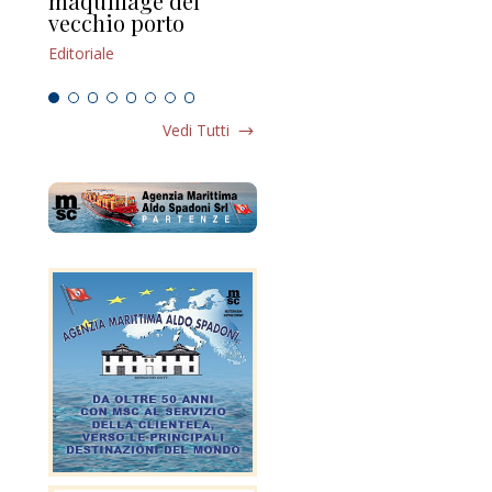
maquillage del
Marilli e il mosaico
gu
vecchio porto
scompaginato
Edi
Editoriale
Editoriale
Vedi Tutti