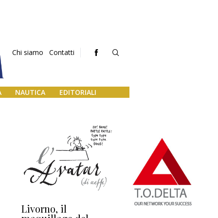
Chi siamo
Contatti
A
NAUTICA
EDITORIALI
Livorno, il
L’uscita di scena di
Da