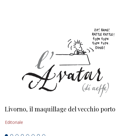
EDITORIALI
Livorno, il maquillage del vecchio porto
L
s
Editoriale
Ed