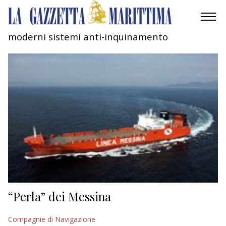
moderni sistemi anti-inquinamento
AMBIENTE
MOBILITÀ
INDUSTRIA
RICERCA
ECONOMIA
TURISMO
CULTURA
“Perla” dei Messina
NAUTICA
Compagnie di Navigazione