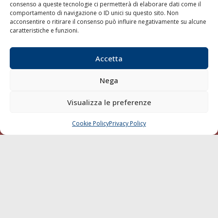
consenso a queste tecnologie ci permetterà di elaborare dati come il
LA GAZZETTA MARITTIMA
comportamento di navigazione o ID unici su questo sito. Non
acconsentire o ritirare il consenso può influire negativamente su alcune
Indirizzo:
Scali D'Azeglio, 20, 57123 Livorno
caratteristiche e funzioni.
Telefono:
0586 893358
Fax:
0586 892324
Accetta
Email:
redazione@gazzettamarittima.it
P.IVA:
00118570498
Nega
Società Editoriale Marittima a r.l. (Editore) - Autorizzazione
del Tribunale di Livorno n. 217 del 10 giugno 1968 - N°
Visualizza le preferenze
iscrizione al ROC (Registro Operatori delle Comunicazioni)
della Società Editoriale Marittima a r.l.: N° 1301 Iscrizione
della testata elettronica La Gazzetta Marittima al Tribunale
Cookie Policy
Privacy Policy
CHIAMA
SCRIVI
di Livorno del 15/09/2010.
LINK
Shipping
Porti/Interporti
Trasporti