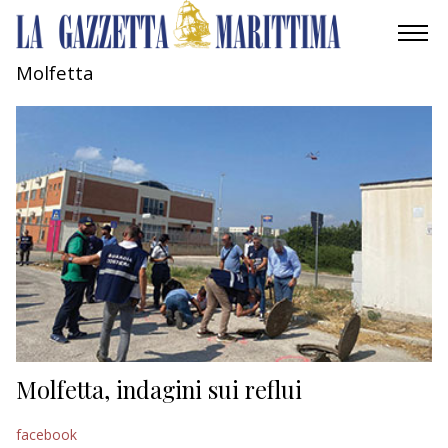
Molfetta
AMBIENTE
MOBILITÀ
INDUSTRIA
RICERCA
ECONOMIA
TURISMO
CULTURA
Molfetta, indagini sui reflui
NAUTICA
facebook