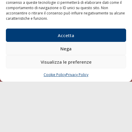
consenso a queste tecnologie ci permetterà di elaborare dati come il
LA GAZZETTA MARITTIMA
comportamento di navigazione o ID unici su questo sito. Non
acconsentire o ritirare il consenso può influire negativamente su alcune
Indirizzo:
Scali D'Azeglio, 20, 57123 Livorno
caratteristiche e funzioni.
Telefono:
0586 893358
Fax:
0586 892324
Accetta
Email:
redazione@gazzettamarittima.it
P.IVA:
00118570498
Nega
Società Editoriale Marittima a r.l. (Editore) - Autorizzazione
del Tribunale di Livorno n. 217 del 10 giugno 1968 - N°
Visualizza le preferenze
iscrizione al ROC (Registro Operatori delle Comunicazioni)
della Società Editoriale Marittima a r.l.: N° 1301 Iscrizione
della testata elettronica La Gazzetta Marittima al Tribunale
Cookie Policy
Privacy Policy
CHIAMA
SCRIVI
di Livorno del 15/09/2010.
LINK
Shipping
Porti/Interporti
Trasporti