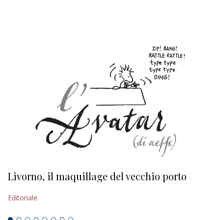
EDITORIALI
Livorno, il maquillage del vecchio porto
L
s
Editoriale
Ed