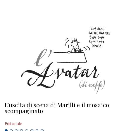
EDITORIALI
L’uscita di scena di Marilli e il mosaico
D
scompaginato
Ed
Editoriale