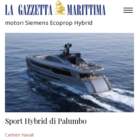
motori Siemens Ecoprop Hybrid
AMBIENTE
MOBILITÀ
INDUSTRIA
RICERCA
ECONOMIA
TURISMO
CULTURA
Sport Hybrid di Palumbo
NAUTICA
Cantieri Navali