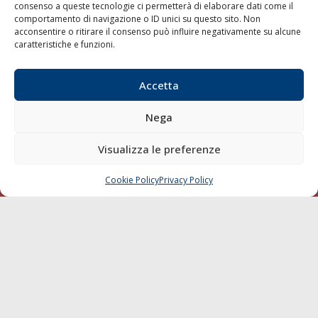
consenso a queste tecnologie ci permetterà di elaborare dati come il
LA GAZZETTA MARITTIMA
comportamento di navigazione o ID unici su questo sito. Non
acconsentire o ritirare il consenso può influire negativamente su alcune
Indirizzo:
Scali D'Azeglio, 20, 57123 Livorno
caratteristiche e funzioni.
Telefono:
0586 893358
Fax:
0586 892324
Accetta
Email:
redazione@gazzettamarittima.it
P.IVA:
00118570498
Nega
Società Editoriale Marittima a r.l. (Editore) - Autorizzazione
del Tribunale di Livorno n. 217 del 10 giugno 1968 - N°
Visualizza le preferenze
iscrizione al ROC (Registro Operatori delle Comunicazioni)
della Società Editoriale Marittima a r.l.: N° 1301 Iscrizione
della testata elettronica La Gazzetta Marittima al Tribunale
Cookie Policy
Privacy Policy
CHIAMA
SCRIVI
di Livorno del 15/09/2010.
LINK
Shipping
Porti/Interporti
Trasporti