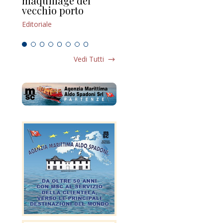
maquillage del
Marilli e il mosaico
gu
vecchio porto
scompaginato
Edi
Editoriale
Editoriale
Vedi Tutti