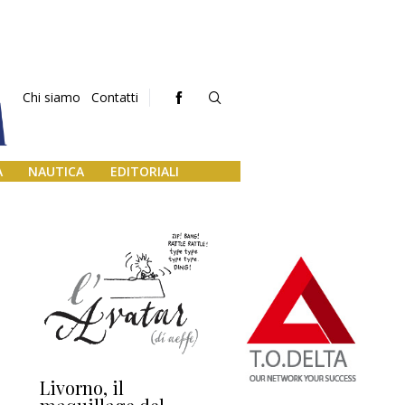
Chi siamo
Contatti
A
NAUTICA
EDITORIALI
Livorno, il
L’uscita di scena di
Da