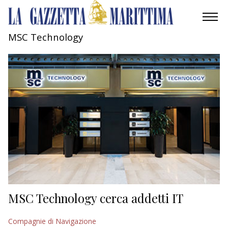
MSC Technology
AMBIENTE
MOBILITÀ
INDUSTRIA
RICERCA
ECONOMIA
TURISMO
CULTURA
MSC Technology cerca addetti IT
NAUTICA
Compagnie di Navigazione