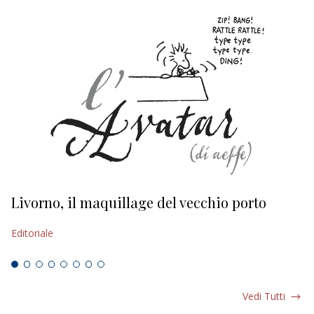
Livorno, il maquillage del vecchio porto
L
s
Editoriale
Ed
Vedi Tutti