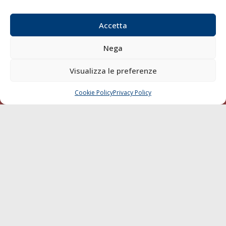
Email:
redazione@gazzettamarittima.it
P.IVA:
00118570498
Accetta
Società Editoriale Marittima a r.l. (Editore) - Autorizzazione
del Tribunale di Livorno n. 217 del 10 giugno 1968 - N°
Nega
iscrizione al ROC (Registro Operatori delle Comunicazioni)
della Società Editoriale Marittima a r.l.: N° 1301 Iscrizione
Visualizza le preferenze
della testata elettronica La Gazzetta Marittima al Tribunale
di Livorno del 15/09/2010.
Cookie Policy
Privacy Policy
CHIAMA
SCRIVI
LINK
Shipping
Porti/Interporti
Trasporti
Varie
Sostenibilità
Compagnie di Navigazione
Blue economy