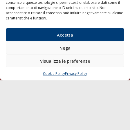
consenso a queste tecnologie ci permetterà di elaborare dati come il
LA GAZZETTA MARITTIMA
comportamento di navigazione o ID unici su questo sito. Non
acconsentire o ritirare il consenso può influire negativamente su alcune
Indirizzo:
Scali D'Azeglio, 20, 57123 Livorno
caratteristiche e funzioni.
Telefono:
0586 893358
Fax:
0586 892324
Accetta
Email:
redazione@gazzettamarittima.it
P.IVA:
00118570498
Nega
Società Editoriale Marittima a r.l. (Editore) - Autorizzazione
del Tribunale di Livorno n. 217 del 10 giugno 1968 - N°
Visualizza le preferenze
iscrizione al ROC (Registro Operatori delle Comunicazioni)
della Società Editoriale Marittima a r.l.: N° 1301 Iscrizione
della testata elettronica La Gazzetta Marittima al Tribunale
Cookie Policy
Privacy Policy
CHIAMA
SCRIVI
di Livorno del 15/09/2010.
LINK
Shipping
Porti/Interporti
Trasporti