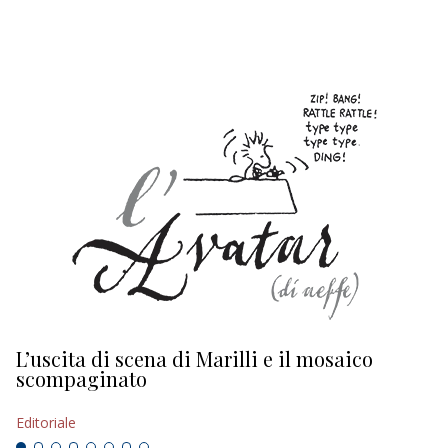
EDITORIALI
L’uscita di scena di Marilli e il mosaico
D
scompaginato
Ed
Editoriale