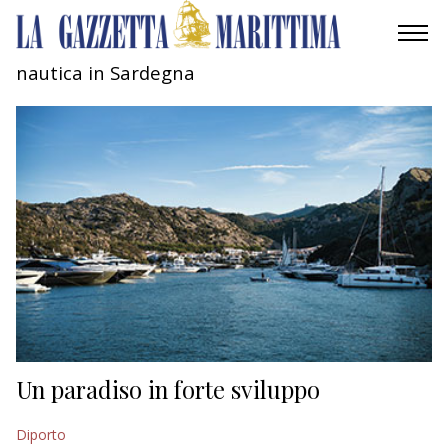
nautica in Sardegna
AMBIENTE
MOBILITÀ
INDUSTRIA
RICERCA
ECONOMIA
TURISMO
CULTURA
Un paradiso in forte sviluppo
NAUTICA
Diporto