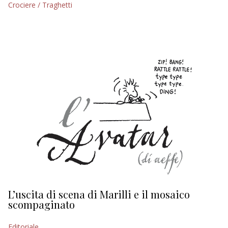
Crociere / Traghetti
EDITORIALI
L’uscita di scena di Marilli e il mosaico
D
scompaginato
Ed
Editoriale