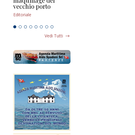
maquillage del
Marilli e il mosaico
gu
vecchio porto
scompaginato
Edi
Editoriale
Editoriale
Vedi Tutti