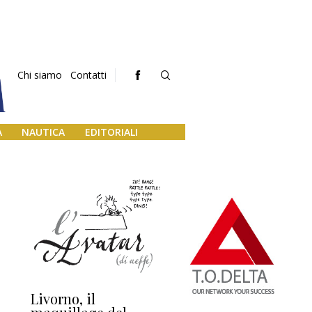
Chi siamo
Contatti
A
NAUTICA
EDITORIALI
Livorno, il
L’uscita di scena di
Da