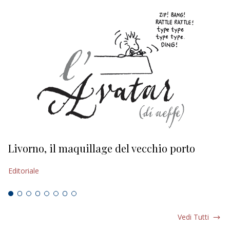
Livorno, il maquillage del vecchio porto
L
s
Editoriale
Ed
Vedi Tutti