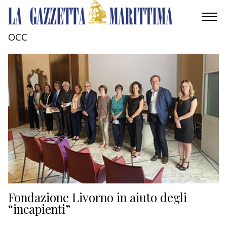
OCC
AMBIENTE
MOBILITÀ
INDUSTRIA
RICERCA
ECONOMIA
TURISMO
CULTURA
Fondazione Livorno in aiuto degli
“incapienti”
NAUTICA