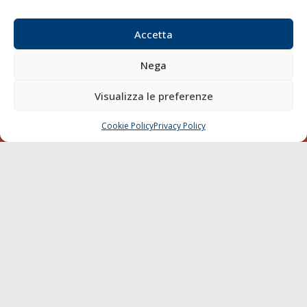
Email:
redazione@gazzettamarittima.it
P.IVA:
00118570498
Accetta
Società Editoriale Marittima a r.l. (Editore) - Autorizzazione
del Tribunale di Livorno n. 217 del 10 giugno 1968 - N°
Nega
iscrizione al ROC (Registro Operatori delle Comunicazioni)
della Società Editoriale Marittima a r.l.: N° 1301 Iscrizione
Visualizza le preferenze
della testata elettronica La Gazzetta Marittima al Tribunale
di Livorno del 15/09/2010.
Cookie Policy
Privacy Policy
CHIAMA
SCRIVI
LINK
Shipping
Porti/Interporti
Trasporti
Varie
Sostenibilità
Compagnie di Navigazione
Blue economy