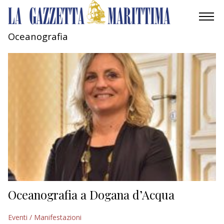
Oceanografia
AMBIENTE
MOBILITÀ
INDUSTRIA
RICERCA
ECONOMIA
TURISMO
CULTURA
Oceanografia a Dogana d’Acqua
NAUTICA
Eventi / Manifestazioni