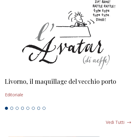
Livorno, il maquillage del vecchio porto
L
s
Editoriale
Ed
Vedi Tutti