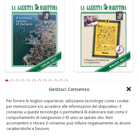
Gestisci Consenso
Per fornire le migliori esperienze, utilizziamo tecnologie come i cookie
LA GAZZETTA MARITTIMA
per memorizzare e/o accedere alle informazioni del dispositivo. Il
consenso a queste tecnologie ci permetterà di elaborare dati come il
Indirizzo:
Scali D'Azeglio, 20, 57123 Livorno
comportamento di navigazione o ID unici su questo sito. Non
Telefono:
0586 893358
acconsentire o ritirare il consenso può influire negativamente su alcune
caratteristiche e funzioni.
Fax:
0586 892324
Email:
redazione@gazzettamarittima.it