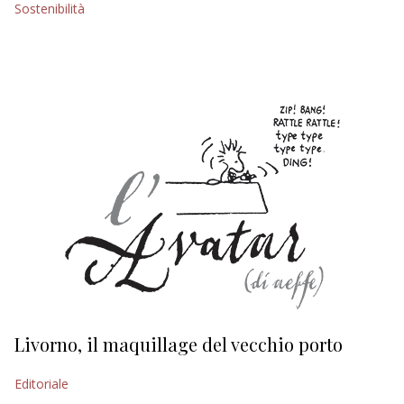
Sostenibilità
EDITORIALI
Livorno, il maquillage del vecchio porto
L
s
Editoriale
Ed