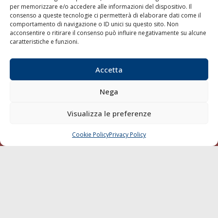
per memorizzare e/o accedere alle informazioni del dispositivo. Il
consenso a queste tecnologie ci permetterà di elaborare dati come il
LA GAZZETTA MARITTIMA
comportamento di navigazione o ID unici su questo sito. Non
acconsentire o ritirare il consenso può influire negativamente su alcune
Indirizzo:
Scali D'Azeglio, 20, 57123 Livorno
caratteristiche e funzioni.
Telefono:
0586 893358
Fax:
0586 892324
Accetta
Email:
redazione@gazzettamarittima.it
P.IVA:
00118570498
Nega
Società Editoriale Marittima a r.l. (Editore) - Autorizzazione
del Tribunale di Livorno n. 217 del 10 giugno 1968 - N°
iscrizione al ROC (Registro Operatori delle Comunicazioni)
Visualizza le preferenze
della Società Editoriale Marittima a r.l.: N° 1301 Iscrizione
della testata elettronica La Gazzetta Marittima al Tribunale
Cookie Policy
Privacy Policy
CHIAMA
SCRIVI
di Livorno del 15/09/2010.
LINK
Shipping
Porti/Interporti
Trasporti