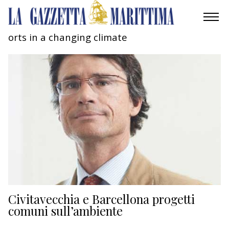
orts in a changing climate
AMBIENTE
MOBILITÀ
INDUSTRIA
RICERCA
ECONOMIA
TURISMO
CULTURA
Civitavecchia e Barcellona progetti
comuni sull’ambiente
NAUTICA