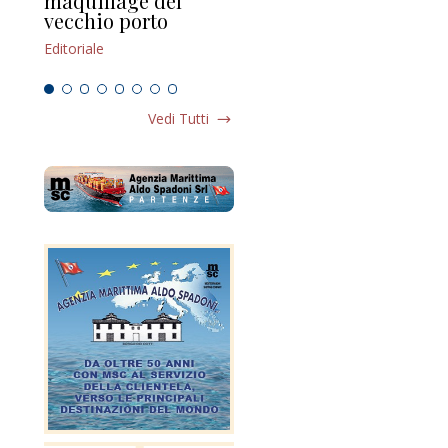
maquillage del
Marilli e il mosaico
gu
vecchio porto
scompaginato
Edi
Editoriale
Editoriale
Vedi Tutti