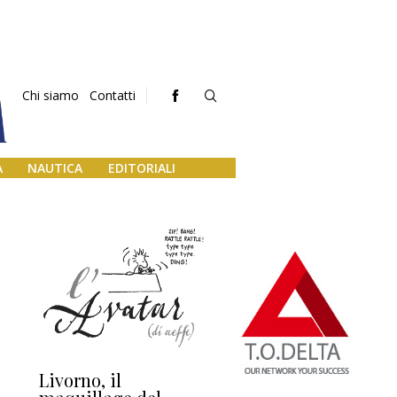
Chi siamo
Contatti
A
NAUTICA
EDITORIALI
Livorno, il
L’uscita di scena di
Da