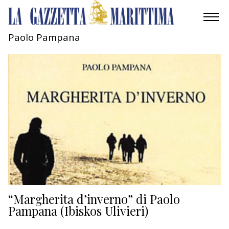
Paolo Pampana
AMBIENTE
MOBILITÀ
INDUSTRIA
RICERCA
ECONOMIA
TURISMO
CULTURA
“Margherita d’inverno” di Paolo
Pampana (Ibiskos Ulivieri)
NAUTICA