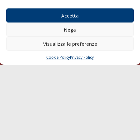
Email:
redazione@gazzettamarittima.it
P.IVA:
00118570498
Accetta
Società Editoriale Marittima a r.l. (Editore) - Autorizzazione
del Tribunale di Livorno n. 217 del 10 giugno 1968 - N°
Nega
iscrizione al ROC (Registro Operatori delle Comunicazioni)
della Società Editoriale Marittima a r.l.: N° 1301 Iscrizione
Visualizza le preferenze
della testata elettronica La Gazzetta Marittima al Tribunale
di Livorno del 15/09/2010.
Cookie Policy
Privacy Policy
CHIAMA
SCRIVI
LINK
Shipping
Porti/Interporti
Trasporti
Varie
Sostenibilità
Compagnie di Navigazione
Blue economy