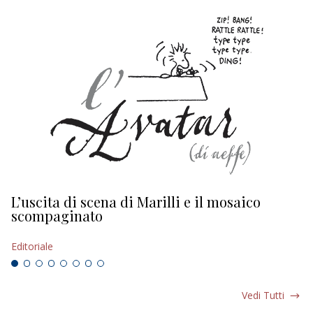
L’uscita di scena di Marilli e il mosaico
D
scompaginato
Ed
Editoriale
Vedi Tutti