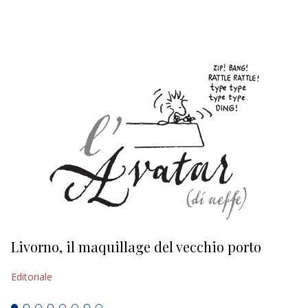
EDITORIALI
Livorno, il maquillage del vecchio porto
L
s
Editoriale
Ed