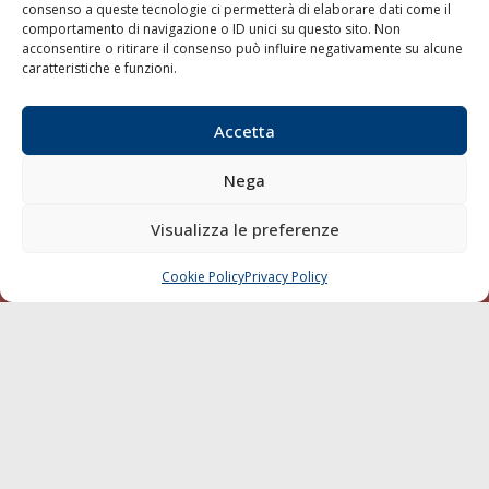
consenso a queste tecnologie ci permetterà di elaborare dati come il
LA GAZZETTA MARITTIMA
comportamento di navigazione o ID unici su questo sito. Non
acconsentire o ritirare il consenso può influire negativamente su alcune
Indirizzo:
Scali D'Azeglio, 20, 57123 Livorno
caratteristiche e funzioni.
Telefono:
0586 893358
Fax:
0586 892324
Accetta
Email:
redazione@gazzettamarittima.it
P.IVA:
00118570498
Nega
Società Editoriale Marittima a r.l. (Editore) - Autorizzazione
del Tribunale di Livorno n. 217 del 10 giugno 1968 - N°
Visualizza le preferenze
iscrizione al ROC (Registro Operatori delle Comunicazioni)
della Società Editoriale Marittima a r.l.: N° 1301 Iscrizione
della testata elettronica La Gazzetta Marittima al Tribunale
Cookie Policy
Privacy Policy
CHIAMA
SCRIVI
di Livorno del 15/09/2010.
LINK
Shipping
Porti/Interporti
Trasporti