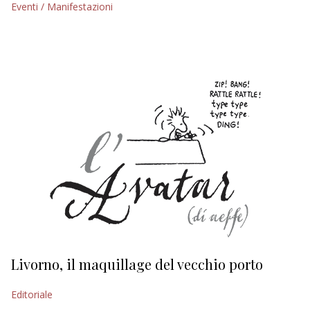
Eventi / Manifestazioni
EDITORIALI
Livorno, il maquillage del vecchio porto
L
s
Editoriale
Ed