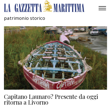
patrimonio storico
AMBIENTE
MOBILITÀ
INDUSTRIA
RICERCA
ECONOMIA
TURISMO
CULTURA
Capitano Launaro? Presente da oggi
ritorna a Livorno
NAUTICA