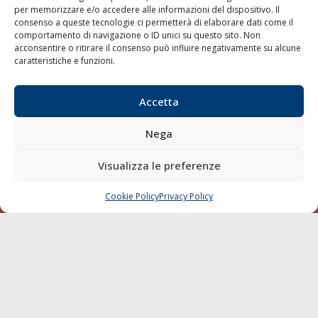
per memorizzare e/o accedere alle informazioni del dispositivo. Il
consenso a queste tecnologie ci permetterà di elaborare dati come il
LA GAZZETTA MARITTIMA
comportamento di navigazione o ID unici su questo sito. Non
acconsentire o ritirare il consenso può influire negativamente su alcune
Indirizzo:
Scali D'Azeglio, 20, 57123 Livorno
caratteristiche e funzioni.
Telefono:
0586 893358
Fax:
0586 892324
Accetta
Email:
redazione@gazzettamarittima.it
P.IVA:
00118570498
Nega
Società Editoriale Marittima a r.l. (Editore) - Autorizzazione
del Tribunale di Livorno n. 217 del 10 giugno 1968 - N°
iscrizione al ROC (Registro Operatori delle Comunicazioni)
Visualizza le preferenze
della Società Editoriale Marittima a r.l.: N° 1301 Iscrizione
della testata elettronica La Gazzetta Marittima al Tribunale
Cookie Policy
Privacy Policy
CHIAMA
SCRIVI
di Livorno del 15/09/2010.
LINK
Shipping
Porti/Interporti
Trasporti