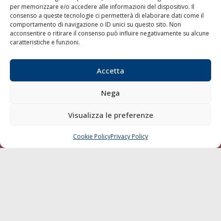
per memorizzare e/o accedere alle informazioni del dispositivo. Il
consenso a queste tecnologie ci permetterà di elaborare dati come il
LA GAZZETTA MARITTIMA
comportamento di navigazione o ID unici su questo sito. Non
acconsentire o ritirare il consenso può influire negativamente su alcune
Indirizzo:
Scali D'Azeglio, 20, 57123 Livorno
caratteristiche e funzioni.
Telefono:
0586 893358
Fax:
0586 892324
Accetta
Email:
redazione@gazzettamarittima.it
P.IVA:
00118570498
Nega
Società Editoriale Marittima a r.l. (Editore) - Autorizzazione
del Tribunale di Livorno n. 217 del 10 giugno 1968 - N°
iscrizione al ROC (Registro Operatori delle Comunicazioni)
Visualizza le preferenze
della Società Editoriale Marittima a r.l.: N° 1301 Iscrizione
della testata elettronica La Gazzetta Marittima al Tribunale
Cookie Policy
Privacy Policy
CHIAMA
SCRIVI
di Livorno del 15/09/2010.
LINK
Shipping
Porti/Interporti
Trasporti