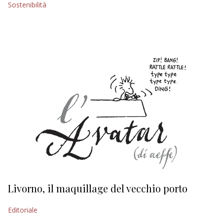
Sostenibilità
EDITORIALI
Livorno, il maquillage del vecchio porto
L
s
Editoriale
Ed