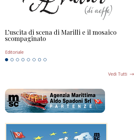
L’uscita di scena di Marilli e il mosaico
D
scompaginato
Ed
Editoriale
Vedi Tutti