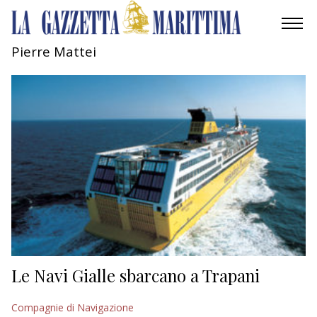
Pierre Mattei
AMBIENTE
MOBILITÀ
INDUSTRIA
RICERCA
ECONOMIA
TURISMO
CULTURA
Le Navi Gialle sbarcano a Trapani
NAUTICA
Compagnie di Navigazione