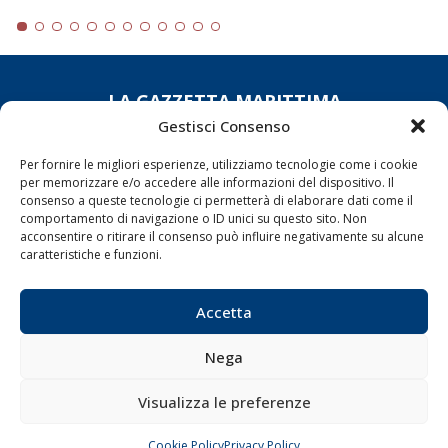
LA GAZZETTA MARITTIMA
Gestisci Consenso
Indirizzo:
Scali D'Azeglio, 20, 57123 Livorno
Telefono:
0586 893358
Per fornire le migliori esperienze, utilizziamo tecnologie come i cookie
per memorizzare e/o accedere alle informazioni del dispositivo. Il
Fax:
0586 892324
consenso a queste tecnologie ci permetterà di elaborare dati come il
Email:
redazione@gazzettamarittima.it
comportamento di navigazione o ID unici su questo sito. Non
P.IVA:
00118570498
acconsentire o ritirare il consenso può influire negativamente su alcune
caratteristiche e funzioni.
Società Editoriale Marittima a r.l. (Editore) - Autorizzazione
del Tribunale di Livorno n. 217 del 10 giugno 1968 - N°
iscrizione al ROC (Registro Operatori delle Comunicazioni)
Accetta
della Società Editoriale Marittima a r.l.: N° 1301 Iscrizione
della testata elettronica La Gazzetta Marittima al Tribunale
di Livorno del 15/09/2010.
Nega
LINK
Visualizza le preferenze
Shipping
Cookie Policy
Privacy Policy