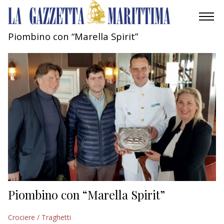
Piombino con “Marella Spirit”
AMBIENTE
MOBILITÀ
INDUSTRIA
RICERCA
ECONOMIA
TURISMO
CULTURA
Piombino con “Marella Spirit”
NAUTICA
Crociere / Traghetti