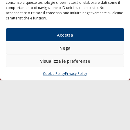
consenso a queste tecnologie ci permetterà di elaborare dati come il
LA GAZZETTA MARITTIMA
comportamento di navigazione o ID unici su questo sito. Non
acconsentire o ritirare il consenso può influire negativamente su alcune
Indirizzo:
Scali D'Azeglio, 20, 57123 Livorno
caratteristiche e funzioni.
Telefono:
0586 893358
Fax:
0586 892324
Accetta
Email:
redazione@gazzettamarittima.it
P.IVA:
00118570498
Nega
Società Editoriale Marittima a r.l. (Editore) - Autorizzazione
del Tribunale di Livorno n. 217 del 10 giugno 1968 - N°
Visualizza le preferenze
iscrizione al ROC (Registro Operatori delle Comunicazioni)
della Società Editoriale Marittima a r.l.: N° 1301 Iscrizione
della testata elettronica La Gazzetta Marittima al Tribunale
Cookie Policy
Privacy Policy
CHIAMA
SCRIVI
di Livorno del 15/09/2010.
LINK
Shipping
Porti/Interporti
Trasporti