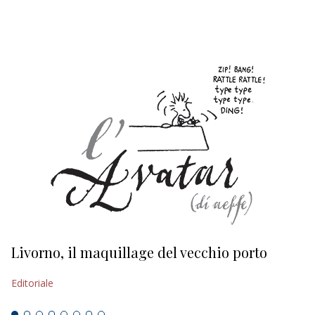
EDITORIALI
Livorno, il maquillage del vecchio porto
L
s
Editoriale
Ed