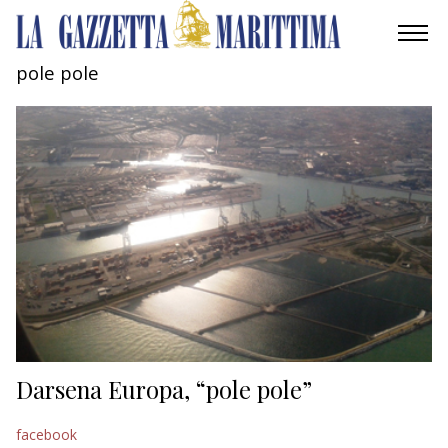
pole pole
AMBIENTE
MOBILITÀ
INDUSTRIA
RICERCA
ECONOMIA
TURISMO
CULTURA
Darsena Europa, “pole pole”
NAUTICA
facebook