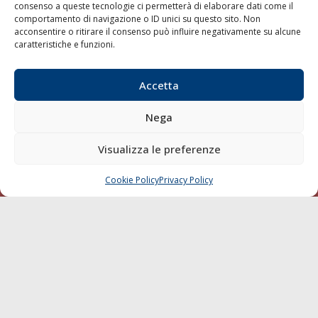
consenso a queste tecnologie ci permetterà di elaborare dati come il
LA GAZZETTA MARITTIMA
comportamento di navigazione o ID unici su questo sito. Non
acconsentire o ritirare il consenso può influire negativamente su alcune
Indirizzo:
Scali D'Azeglio, 20, 57123 Livorno
caratteristiche e funzioni.
Telefono:
0586 893358
Fax:
0586 892324
Accetta
Email:
redazione@gazzettamarittima.it
P.IVA:
00118570498
Nega
Società Editoriale Marittima a r.l. (Editore) - Autorizzazione
del Tribunale di Livorno n. 217 del 10 giugno 1968 - N°
Visualizza le preferenze
iscrizione al ROC (Registro Operatori delle Comunicazioni)
della Società Editoriale Marittima a r.l.: N° 1301 Iscrizione
della testata elettronica La Gazzetta Marittima al Tribunale
Cookie Policy
Privacy Policy
CHIAMA
SCRIVI
di Livorno del 15/09/2010.
LINK
Shipping
Porti/Interporti
Trasporti