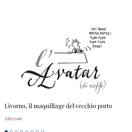
EDITORIALI
Livorno, il maquillage del vecchio porto
L
s
Editoriale
Ed