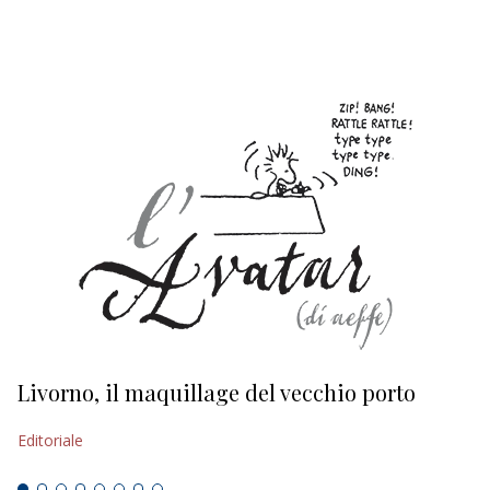
EDITORIALI
Livorno, il maquillage del vecchio porto
L
s
Editoriale
Ed