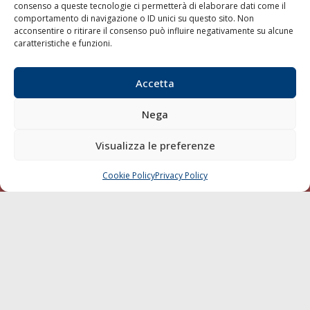
consenso a queste tecnologie ci permetterà di elaborare dati come il
LA GAZZETTA MARITTIMA
comportamento di navigazione o ID unici su questo sito. Non
acconsentire o ritirare il consenso può influire negativamente su alcune
Indirizzo:
Scali D'Azeglio, 20, 57123 Livorno
caratteristiche e funzioni.
Telefono:
0586 893358
Fax:
0586 892324
Accetta
Email:
redazione@gazzettamarittima.it
P.IVA:
00118570498
Nega
Società Editoriale Marittima a r.l. (Editore) - Autorizzazione
del Tribunale di Livorno n. 217 del 10 giugno 1968 - N°
Visualizza le preferenze
iscrizione al ROC (Registro Operatori delle Comunicazioni)
della Società Editoriale Marittima a r.l.: N° 1301 Iscrizione
della testata elettronica La Gazzetta Marittima al Tribunale
Cookie Policy
Privacy Policy
CHIAMA
SCRIVI
di Livorno del 15/09/2010.
LINK
Shipping
Porti/Interporti
Trasporti