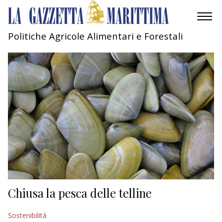
Politiche Agricole Alimentari e Forestali
AMBIENTE
MOBILITÀ
INDUSTRIA
RICERCA
ECONOMIA
TURISMO
CULTURA
Chiusa la pesca delle telline
NAUTICA
Sostenibilità