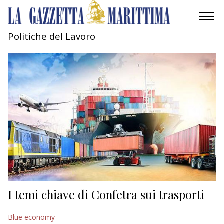
Politiche del Lavoro
AMBIENTE
MOBILITÀ
INDUSTRIA
RICERCA
ECONOMIA
TURISMO
CULTURA
I temi chiave di Confetra sui trasporti
NAUTICA
Blue economy