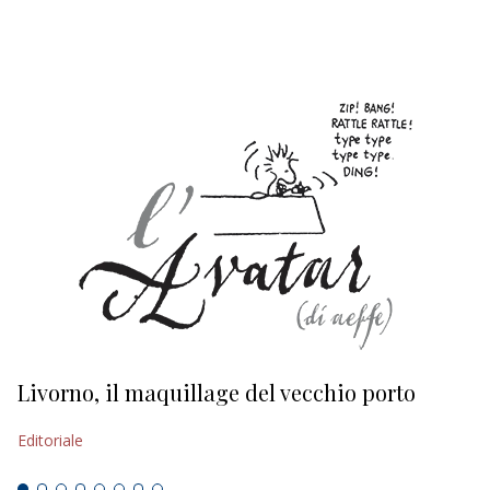
EDITORIALI
Livorno, il maquillage del vecchio porto
L
s
Editoriale
Ed