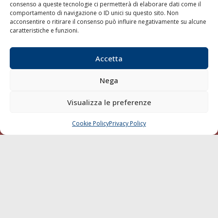
consenso a queste tecnologie ci permetterà di elaborare dati come il
LA GAZZETTA MARITTIMA
comportamento di navigazione o ID unici su questo sito. Non
acconsentire o ritirare il consenso può influire negativamente su alcune
Indirizzo:
Scali D'Azeglio, 20, 57123 Livorno
caratteristiche e funzioni.
Telefono:
0586 893358
Fax:
0586 892324
Accetta
Email:
redazione@gazzettamarittima.it
P.IVA:
00118570498
Nega
Società Editoriale Marittima a r.l. (Editore) - Autorizzazione
del Tribunale di Livorno n. 217 del 10 giugno 1968 - N°
Visualizza le preferenze
iscrizione al ROC (Registro Operatori delle Comunicazioni)
della Società Editoriale Marittima a r.l.: N° 1301 Iscrizione
della testata elettronica La Gazzetta Marittima al Tribunale
Cookie Policy
Privacy Policy
CHIAMA
SCRIVI
di Livorno del 15/09/2010.
LINK
Shipping
Porti/Interporti
Trasporti