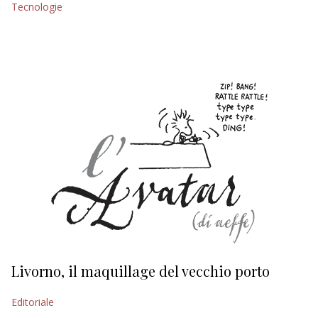
Tecnologie
EDITORIALI
Livorno, il maquillage del vecchio porto
L
s
Editoriale
Ed