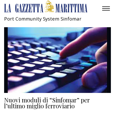
Port Community System Sinfomar
AMBIENTE
MOBILITÀ
INDUSTRIA
RICERCA
ECONOMIA
TURISMO
CULTURA
Nuovi moduli di “Sinfomar” per
l’ultimo miglio ferroviario
NAUTICA