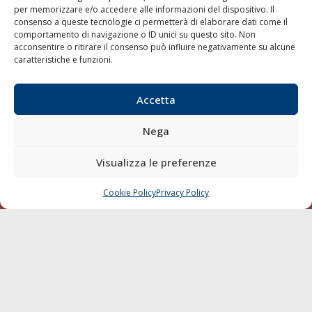
per memorizzare e/o accedere alle informazioni del dispositivo. Il
consenso a queste tecnologie ci permetterà di elaborare dati come il
LA GAZZETTA MARITTIMA
comportamento di navigazione o ID unici su questo sito. Non
acconsentire o ritirare il consenso può influire negativamente su alcune
Indirizzo:
Scali D'Azeglio, 20, 57123 Livorno
caratteristiche e funzioni.
Telefono:
0586 893358
Fax:
0586 892324
Accetta
Email:
redazione@gazzettamarittima.it
P.IVA:
00118570498
Nega
Società Editoriale Marittima a r.l. (Editore) - Autorizzazione
del Tribunale di Livorno n. 217 del 10 giugno 1968 - N°
iscrizione al ROC (Registro Operatori delle Comunicazioni)
Visualizza le preferenze
della Società Editoriale Marittima a r.l.: N° 1301 Iscrizione
della testata elettronica La Gazzetta Marittima al Tribunale
Cookie Policy
Privacy Policy
CHIAMA
SCRIVI
di Livorno del 15/09/2010.
LINK
Shipping
Porti/Interporti
Trasporti