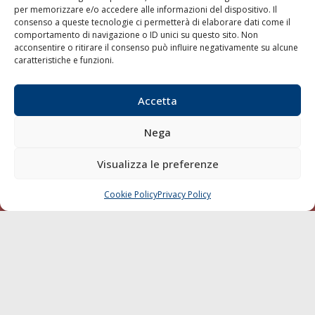
per memorizzare e/o accedere alle informazioni del dispositivo. Il
consenso a queste tecnologie ci permetterà di elaborare dati come il
LA GAZZETTA MARITTIMA
comportamento di navigazione o ID unici su questo sito. Non
acconsentire o ritirare il consenso può influire negativamente su alcune
Indirizzo:
Scali D'Azeglio, 20, 57123 Livorno
caratteristiche e funzioni.
Telefono:
0586 893358
Fax:
0586 892324
Accetta
Email:
redazione@gazzettamarittima.it
P.IVA:
00118570498
Nega
Società Editoriale Marittima a r.l. (Editore) - Autorizzazione
del Tribunale di Livorno n. 217 del 10 giugno 1968 - N°
iscrizione al ROC (Registro Operatori delle Comunicazioni)
Visualizza le preferenze
della Società Editoriale Marittima a r.l.: N° 1301 Iscrizione
della testata elettronica La Gazzetta Marittima al Tribunale
Cookie Policy
Privacy Policy
CHIAMA
SCRIVI
di Livorno del 15/09/2010.
LINK
Shipping
Porti/Interporti
Trasporti