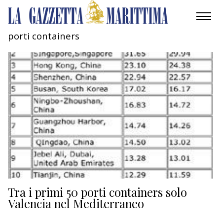
porti containers
AMBIENTE
MOBILITÀ
INDUSTRIA
RICERCA
ECONOMIA
TURISMO
CULTURA
Tra i primi 50 porti containers solo
Valencia nel Mediterraneo
NAUTICA