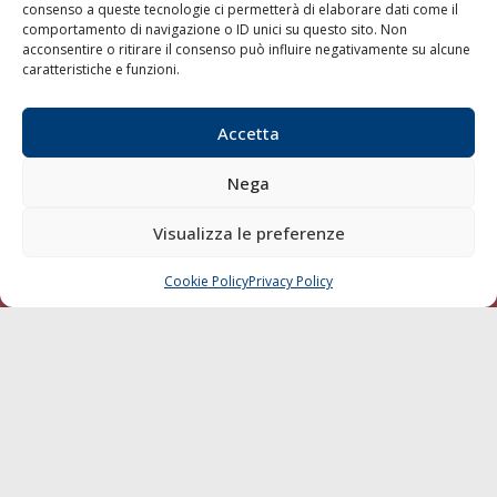
consenso a queste tecnologie ci permetterà di elaborare dati come il
LA GAZZETTA MARITTIMA
comportamento di navigazione o ID unici su questo sito. Non
acconsentire o ritirare il consenso può influire negativamente su alcune
Indirizzo:
Scali D'Azeglio, 20, 57123 Livorno
caratteristiche e funzioni.
Telefono:
0586 893358
Fax:
0586 892324
Accetta
Email:
redazione@gazzettamarittima.it
P.IVA:
00118570498
Nega
Società Editoriale Marittima a r.l. (Editore) - Autorizzazione
del Tribunale di Livorno n. 217 del 10 giugno 1968 - N°
Visualizza le preferenze
iscrizione al ROC (Registro Operatori delle Comunicazioni)
della Società Editoriale Marittima a r.l.: N° 1301 Iscrizione
della testata elettronica La Gazzetta Marittima al Tribunale
Cookie Policy
Privacy Policy
CHIAMA
SCRIVI
di Livorno del 15/09/2010.
LINK
Shipping
Porti/Interporti
Trasporti