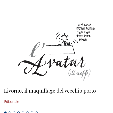
EDITORIALI
Livorno, il maquillage del vecchio porto
L
s
Editoriale
Ed