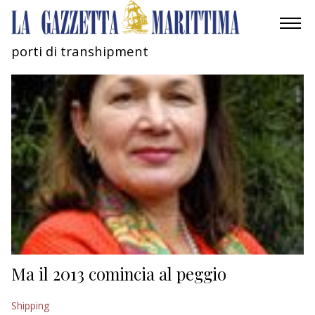
porti di transhipment
AMBIENTE
MOBILITÀ
INDUSTRIA
RICERCA
ECONOMIA
TURISMO
CULTURA
Ma il 2013 comincia al peggio
NAUTICA
Shipping