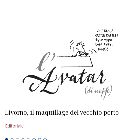
EDITORIALI
Livorno, il maquillage del vecchio porto
L
s
Editoriale
Ed