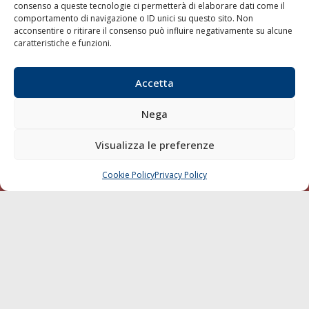
consenso a queste tecnologie ci permetterà di elaborare dati come il
LA GAZZETTA MARITTIMA
comportamento di navigazione o ID unici su questo sito. Non
acconsentire o ritirare il consenso può influire negativamente su alcune
Indirizzo:
Scali D'Azeglio, 20, 57123 Livorno
caratteristiche e funzioni.
Telefono:
0586 893358
Fax:
0586 892324
Accetta
Email:
redazione@gazzettamarittima.it
P.IVA:
00118570498
Nega
Società Editoriale Marittima a r.l. (Editore) - Autorizzazione
del Tribunale di Livorno n. 217 del 10 giugno 1968 - N°
Visualizza le preferenze
iscrizione al ROC (Registro Operatori delle Comunicazioni)
della Società Editoriale Marittima a r.l.: N° 1301 Iscrizione
della testata elettronica La Gazzetta Marittima al Tribunale
Cookie Policy
Privacy Policy
CHIAMA
SCRIVI
di Livorno del 15/09/2010.
LINK
Shipping
Porti/Interporti
Trasporti