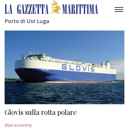
Porto di Ust Luga
AMBIENTE
MOBILITÀ
INDUSTRIA
RICERCA
ECONOMIA
TURISMO
CULTURA
Glovis sulla rotta polare
NAUTICA
Blue economy