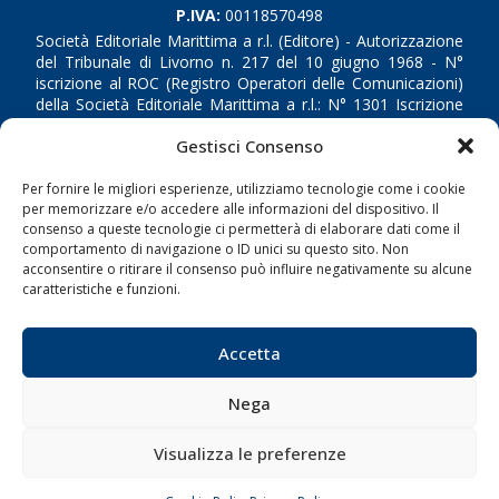
P.IVA:
00118570498
Società Editoriale Marittima a r.l. (Editore) - Autorizzazione
del Tribunale di Livorno n. 217 del 10 giugno 1968 - N°
iscrizione al ROC (Registro Operatori delle Comunicazioni)
della Società Editoriale Marittima a r.l.: N° 1301 Iscrizione
della testata elettronica La Gazzetta Marittima al Tribunale
Gestisci Consenso
di Livorno del 15/09/2010.
Per fornire le migliori esperienze, utilizziamo tecnologie come i cookie
LINK
per memorizzare e/o accedere alle informazioni del dispositivo. Il
consenso a queste tecnologie ci permetterà di elaborare dati come il
Shipping
comportamento di navigazione o ID unici su questo sito. Non
acconsentire o ritirare il consenso può influire negativamente su alcune
Porti/Interporti
caratteristiche e funzioni.
Trasporti
Varie
Accetta
Sostenibilità
Nega
Compagnie di Navigazione
Blue economy
Visualizza le preferenze
Diporto