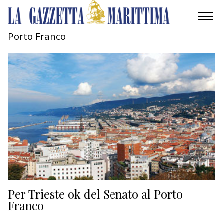
Porto Franco
AMBIENTE
MOBILITÀ
INDUSTRIA
RICERCA
ECONOMIA
TURISMO
CULTURA
Per Trieste ok del Senato al Porto
Franco
NAUTICA