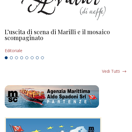
L’uscita di scena di Marilli e il mosaico
D
scompaginato
Ed
Editoriale
Vedi Tutti